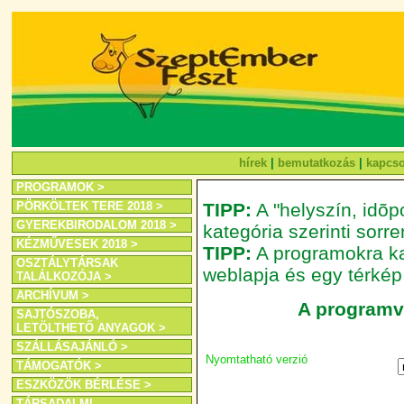
hírek
|
bemutatkozás
|
kapcso
PROGRAMOK >
PÖRKÖLTEK TERE 2018 >
TIPP:
A "helyszín, idõpo
GYEREKBIRODALOM 2018 >
kategória szerinti sor
KÉZMŰVESEK 2018 >
TIPP:
A programokra kat
OSZTÁLYTÁRSAK
weblapja és egy térkép
TALÁLKOZÓJA >
ARCHÍVUM >
A programvá
SAJTÓSZOBA,
LETÖLTHETŐ ANYAGOK >
SZÁLLÁSAJÁNLÓ >
Nyomtatható verzió
TÁMOGATÓK >
ESZKÖZÖK BÉRLÉSE >
TÁRSADALMI