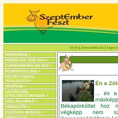
hírek
|
bemutatkozás
|
kapcso
PROGRAMOK >
PÖRKÖLTEK TERE 2018 >
GYEREKBIRODALOM 2018 >
KÉZMŰVESEK 2018 >
OSZTÁLYTÁRSAK
TALÁLKOZÓJA >
Én a Zöl
ARCHÍVUM >
SAJTÓSZOBA,
... és 
LETÖLTHETŐ ANYAGOK >
máskép
SZÁLLÁSAJÁNLÓ >
Békapörköltet hoz 
TÁMOGATÓK >
végképp nem szív
ESZKÖZÖK BÉRLÉSE >
TÁRSADALMI