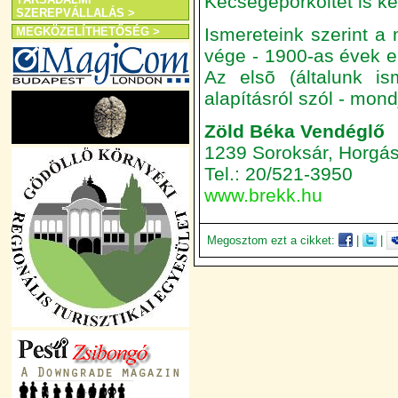
Kecsegepörköltet is ké
SZEREPVÁLLALÁS >
Ismereteink szerint a
MEGKÖZELÍTHETŐSÉG >
vége - 1900-as évek el
Az elsõ (általunk is
alapításról szól - mond
Zöld Béka Vendéglő
1239 Soroksár, Horgás
Tel.: 20/521-3950
www.brekk.hu
Megosztom ezt a cikket:
|
|