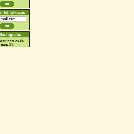
él feliratkozás
llásfoglalás
esti hotelek és
panziók