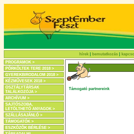
hírek
|
bemutatkozás
|
kapcso
PROGRAMOK >
PÖRKÖLTEK TERE 2018 >
GYEREKBIRODALOM 2018 >
KÉZMŰVESEK 2018 >
OSZTÁLYTÁRSAK
Támogató partnereink
TALÁLKOZÓJA >
ARCHÍVUM >
SAJTÓSZOBA,
LETÖLTHETŐ ANYAGOK >
SZÁLLÁSAJÁNLÓ >
TÁMOGATÓK >
ESZKÖZÖK BÉRLÉSE >
TÁRSADALMI