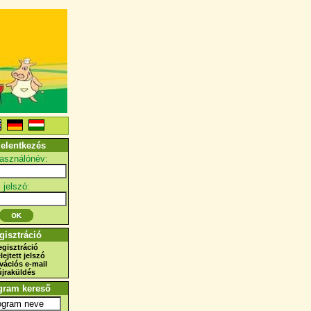
jelentkezés
használónév:
jelszó:
gisztráció
egisztráció
elejtett jelszó
ivációs e-mail
újraküldés
gram kereső