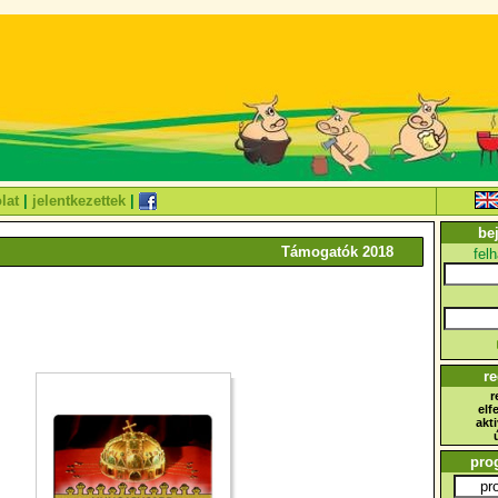
lat
|
jelentkezettek
|
be
Támogatók 2018
fel
re
r
elf
akt
pro