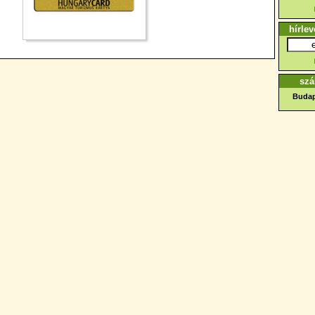
hírlev
szá
Budap