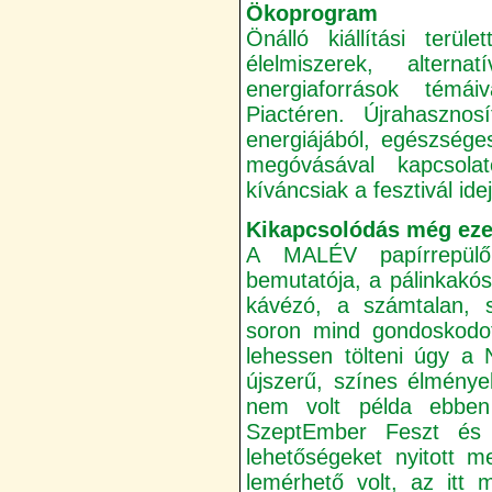
Ökoprogram
Önálló kiállítási terül
élelmiszerek, altern
energiaforrások témái
Piactéren. Újrahaszno
energiájából, egészsége
megóvásával kapcsola
kíváncsiak a fesztivál idej
Kikapcsolódás még ez
A MALÉV papírrepülő 
bemutatója, a pálinkakóst
kávézó, a számtalan, 
soron mind gondoskodott
lehessen tölteni úgy a 
újszerű, színes élménye
nem volt példa ebbe
SzeptEmber Feszt és 
lehetőségeket nyitott m
lemérhető volt, az itt m