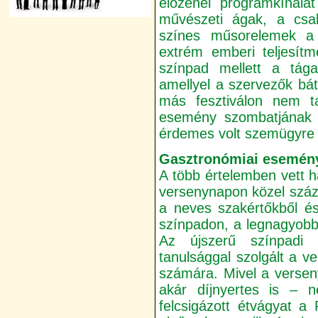
élőzenei programkínála
művészeti ágak, a csa
színes műsorelemek a
extrém emberi teljesítm
színpad mellett a tága
amellyel a szervezők bát
más fesztiválon nem ta
esemény szombatjának v
érdemes volt szemügyre 
Gasztronómiai esemén
A több értelemben vett 
versenynapon közel száz
a neves szakértőkből és
színpadon, a legnagyobb 
Az újszerű színpadi
tanulsággal szolgált a 
számára. Mivel a versen
akár díjnyertes is – 
felcsigázott étvágyat a 