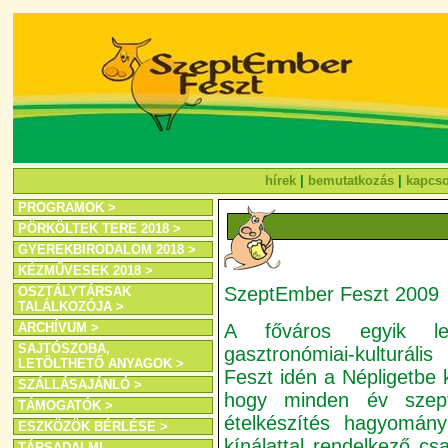
hírek
|
bemutatkozás
|
kapcso
PROGRAMOK >
PÖRKÖLTEK TERE 2018 >
GYEREKBIRODALOM 2018 >
KÉZMŰVESEK 2018 >
SzeptEmber Feszt 2009
OSZTÁLYTÁRSAK
TALÁLKOZÓJA >
A főváros egyik legj
ARCHÍVUM >
SAJTÓSZOBA,
gasztronómiai-kulturál
LETÖLTHETŐ ANYAGOK >
Feszt idén a Népligetbe
SZÁLLÁSAJÁNLÓ >
hogy minden év szep
TÁMOGATÓK >
ételkészítés hagyomány
ESZKÖZÖK BÉRLÉSE >
kínálattal rendelkező csa
TÁRSADALMI