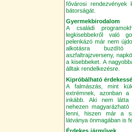
fővárosi rendezvények 
bátorságát.
Gyermekbirodalom
A családi programokh
legkisebbekről való 
pelenkázó már nem újdons
alkotásra buzdít
aszfaltrajzverseny, nap
a kisebbeket. A nagyobb
álltak rendelkezésre.
Kipróbálható érdekess
A falmászás, mint k
extrémnek, azonban a z
inkább. Aki nem látta
nehezen magyarázható el 
lenni, hiszen már a sp
látványa önmagában is fe
Érdekes járművek