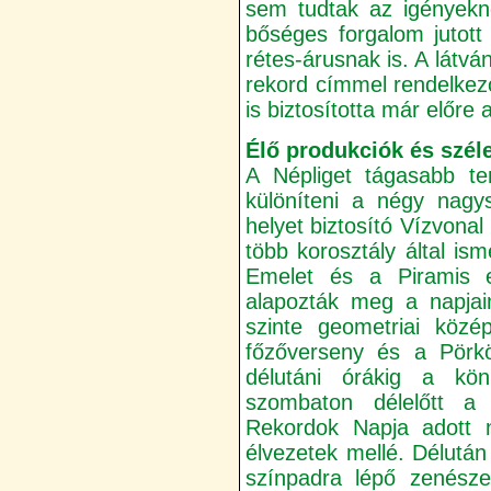
sem tudtak az igényekn
bőséges forgalom jutot
rétes-árusnak is. A látv
rekord címmel rendelkez
is biztosította már előre a
Élő produkciók és szél
A Népliget tágasabb ter
különíteni a négy nagy
helyet biztosító Vízvon
több korosztály által is
Emelet és a Piramis eg
alapozták meg a napjain
szinte geometriai közé
főzőverseny és a Pörk
délutáni órákig a könn
szombaton délelőtt a
Rekordok Napja adott 
élvezetek mellé. Délután
színpadra lépő zenésze