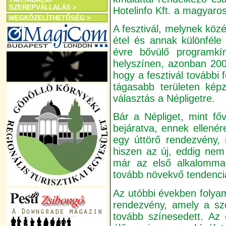
SZEREPVÁLLALÁS >
Hotelinfo Kft. a magyaro
MEGKÖZELÍTHETŐSÉG >
A fesztivál, melynek köz
étel és annak különféle 
évre bővülő programkín
helyszínen, azonban 200
hogy a fesztivál további 
tágasabb területen képz
választás a Népligetre.
Bár a Népliget, mint fő
bejáratva, ennek ellené
egy úttörő rendezvény, 
hiszen az új, eddig nem
már az első alkalommal
tovább növekvő tendenciá
Az utóbbi években folyama
rendezvény, amely a sz
tovább színesedett. Az