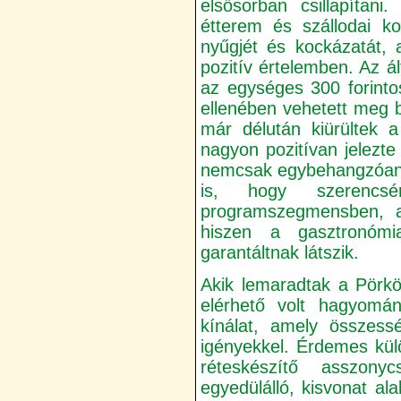
elsősorban csillapítan
étterem és szállodai ko
nyűgjét és kockázatát, 
pozitív értelemben. Az ál
az egységes 300 forinto
ellenében vehetett meg 
már délután kiürültek 
nagyon pozitívan jelezt
nemcsak egybehangzóan e
is, hogy szerenc
programszegmensben, am
hiszen a gasztronómi
garantáltnak látszik.
Akik lemaradtak a Pörkö
elérhető volt hagyomán
kínálat, amely összess
igényekkel. Érdemes kül
réteskészítő asszon
egyedülálló, kisvonat al