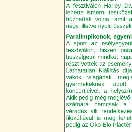
A fesztiválon Harley D
lehette ismerni testköz
húzhatták volna, amit 
négy, illetve nyolc összek
Paralimpikonok, egyenl
A sport az esélyegyenl
fesztiválon, hiszen para
beszélgetni mindkét nap
részt vettek az esemén
Láthatatlan Kiállítás díj
vakok világának meg
gyermekeknek adott
koncertjeivel, a helysz
Akik pedig még meglévő
számára nemcsak a me
véradás állt rendelkezé
filozófiával is meg leh
pedig az Öko-Bio Piactér