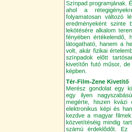
Színpad programjának. É
ahol a rétegigényekr
folyamatosan változó l
eredményeként szinte bá
lekötésére alkalom ter
fényében értékelendő, 
látogatható, hanem a hel
volt, akár fizikai értele
színpadok előtt tartós
kivetítőn futó műsor, d
képben.
Tér-Film-Zene Kivetítő
Merész gondolat egy ki
egy ilyen nagyszabású
megérte, hiszen kvázi ö
elektronikus képi és han
kezdve a magyar filmek
közvetítéséig mindig tar
számú érdeklődőt. Ez a