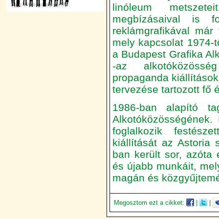
linóleum metszetei
megbízásaival is f
reklámgrafikával már f
mely kapcsolat 1974-t
a Budapest Grafika Alk
-az alkotóközössé
propaganda kiállításo
tervezése tartozott fő 
1986-ban alapító t
Alkotóközösségének. 
foglalkozik festész
kiállítását az Astoria
ban került sor, azóta
és újabb munkáit, mely
magán és közgyűjtemé
Megosztom ezt a cikket:
|
|