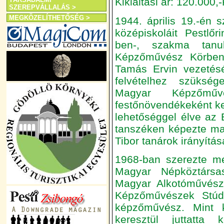
Kikiáltási ár: 120.000,-
SZEREPVÁLLALÁS >
MEGKÖZELÍTHETŐSÉG >
1944. április 19.-én s
középiskoláit Pestlő
ben-, szakma tanu
Képzőművész Körben
Tamás Ervin vezetésé
felvételhez szüksé
Magyar Képzőműv
festőnövendékeként ke
lehetőséggel élve az 
tanszéken képezte ma
Tibor tanárok irányítás
1968-ban szerezte me
Magyar Népköztársa
Magyar Alkotóművész
Képzőművészek Stúdi
képzőművész. Mint k
keresztül juttatta 