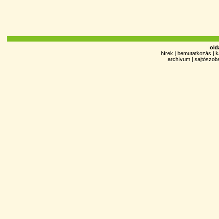
old
hírek
|
bemutatkozás
|
k
archívum
|
sajtószob