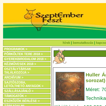
hírek
|
bemutatkozás
|
kapcso
PROGRAMOK >
PÖRKÖLTEK TERE 2018 >
GYEREKBIRODALOM 2018 >
KÉZMŰVESEK 2018 >
OSZTÁLYTÁRSAK
TALÁLKOZÓJA >
Huller Á
ARCHÍVUM >
sorozat)
SAJTÓSZOBA,
LETÖLTHETŐ ANYAGOK >
Méret: 7
SZÁLLÁSAJÁNLÓ >
TÁMOGATÓK >
Technika:
ESZKÖZÖK BÉRLÉSE >
TÁRSADALMI