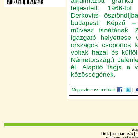
alkalmazott grafika
teljesített. 1966-tó
Derkovits- ösztöndíjb
budapesti Képző – 
művész tanárának. 2
igazgató helyettese 
országos csoportos kiá
voltak hazai és külfö
Németország.) Jelenl
él. Alapító tagja a 
közösségének.
Megosztom ezt a cikket:
|
|
old
hírek
|
bemutatkozás
|
k
archívum
|
sajtószob