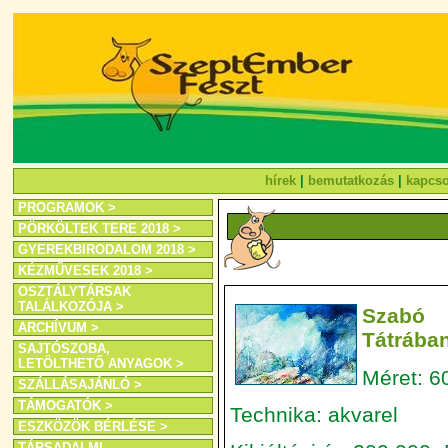
hírek
|
bemutatkozás
|
kapcso
PROGRAMOK >
PÖRKÖLTEK TERE 2018 >
GYEREKBIRODALOM 2018 >
KÉZMŰVESEK 2018 >
OSZTÁLYTÁRSAK
TALÁLKOZÓJA >
Szabó 
ARCHÍVUM >
Tátrába
SAJTÓSZOBA,
LETÖLTHETŐ ANYAGOK >
Méret: 6
SZÁLLÁSAJÁNLÓ >
TÁMOGATÓK >
Technika: akvarel
ESZKÖZÖK BÉRLÉSE >
TÁRSADALMI