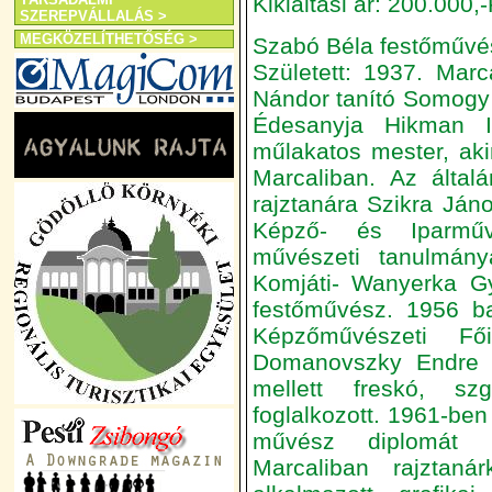
Kikiáltási ár: 200.000,-
SZEREPVÁLLALÁS >
MEGKÖZELÍTHETŐSÉG >
Szabó Béla festőművés
Született: 1937. Mar
Nándor tanító Somogy 
Édesanyja Hikman I
műlakatos mester, ak
Marcaliban. Az által
rajztanára Szikra Ján
Képző- és Iparmű
művészeti tanulmánya
Komjáti- Wanyerka Gy
festőművész. 1956 ba
Képzőművészeti Fő
Domanovszky Endre vo
mellett freskó, sz
foglalkozott. 1961-ben
művész diplomát sz
Marcaliban rajztanár