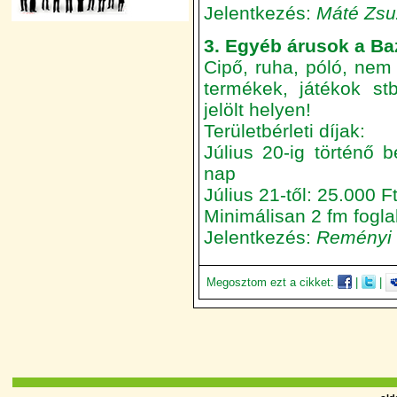
Jelentkezés:
Máté Zsu
3. Egyéb árusok a Baz
Cipő, ruha, póló, nem
termékek, játékok st
jelölt helyen!
Területbérleti díjak:
Július 20-ig történő 
nap
Július 21-től: 25.000 
Minimálisan 2 fm fogl
Jelentkezés:
Reményi 
Megosztom ezt a cikket:
|
|