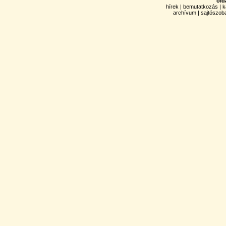
old
hírek
|
bemutatkozás
|
k
archívum
|
sajtószob