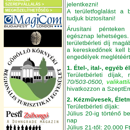
jelentkezni!
SZEREPVÁLLALÁS >
A területfoglalást a 
MEGKÖZELÍTHETŐSÉG >
tudjuk biztosítani!
Árusítani pénteke
egésznap lehetséges.
területbérleti díj mag
a kereskedőnek kell b
engedélyek meglétéért 
1. Étel-, ital-, egyéb
Területbérleti díjak
70/503-0500,
valikatt
hivatkozzon a SzeptEm
2. Kézművesek, Életm
Területbérleti díjak:
Július 20-ig történő b
nap
Július 21-től: 20.000 