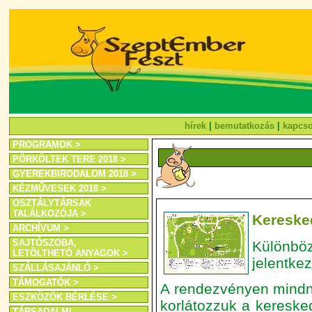
hírek
|
bemutatkozás
|
kapcso
PROGRAMOK >
PÖRKÖLTEK TERE 2018 >
GYEREKBIRODALOM 2018 >
KÉZMŰVESEK 2018 >
OSZTÁLYTÁRSAK
TALÁLKOZÓJA >
Kereske
ARCHÍVUM >
SAJTÓSZOBA,
Különbö
LETÖLTHETŐ ANYAGOK >
jelentkez
SZÁLLÁSAJÁNLÓ >
TÁMOGATÓK >
A rendezvényen mindn
ESZKÖZÖK BÉRLÉSE >
korlátozzuk a kereske
TÁRSADALMI