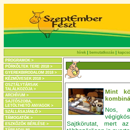
hírek
|
bemutatkozás
|
kapcso
PROGRAMOK >
PÖRKÖLTEK TERE 2018 >
GYEREKBIRODALOM 2018 >
KÉZMŰVESEK 2018 >
OSZTÁLYTÁRSAK
TALÁLKOZÓJA >
Mint k
ARCHÍVUM >
kombiná
SAJTÓSZOBA,
LETÖLTHETŐ ANYAGOK >
Nos, a
SZÁLLÁSAJÁNLÓ >
végigkós
TÁMOGATÓK >
Sajtkörutat, mert a
ESZKÖZÖK BÉRLÉSE >
TÁRSADALMI