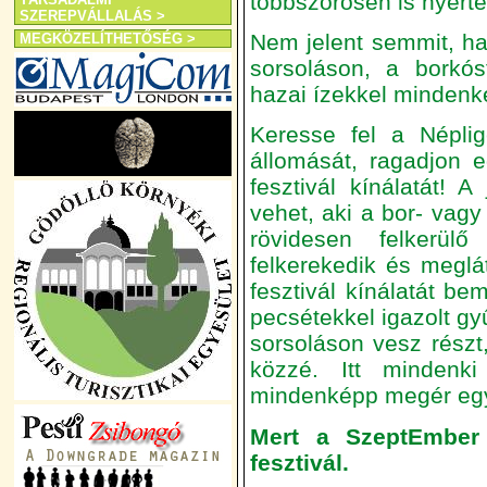
többszörösen is nyert
SZEREPVÁLLALÁS >
Nem jelent semmit, ha
MEGKÖZELÍTHETŐSÉG >
sorsoláson, a borkós
hazai ízekkel minden
Keresse fel a Néplige
állomását, ragadjon 
fesztivál kínálatát! 
vehet, aki a bor- vagy
rövidesen felkerülő 
felkerekedik és meglá
fesztivál kínálatát b
pecsétekkel igazolt g
sorsoláson vesz rész
közzé. Itt mindenk
mindenképp megér egy 
Mert a SzeptEmber 
fesztivál.