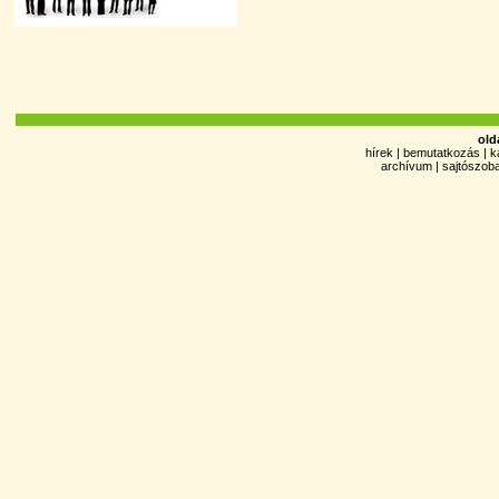
old
hírek
|
bemutatkozás
|
k
archívum
|
sajtószob