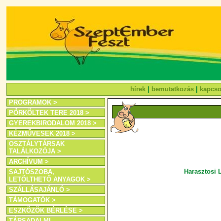
hírek
|
bemutatkozás
|
kapcso
PROGRAMOK >
PÖRKÖLTEK TERE 2018 >
GYEREKBIRODALOM 2018 >
KÉZMŰVESEK 2018 >
OSZTÁLYTÁRSAK
TALÁLKOZÓJA >
ARCHÍVUM >
Harasztosi L
SAJTÓSZOBA,
LETÖLTHETŐ ANYAGOK >
SZÁLLÁSAJÁNLÓ >
TÁMOGATÓK >
ESZKÖZÖK BÉRLÉSE >
TÁRSADALMI