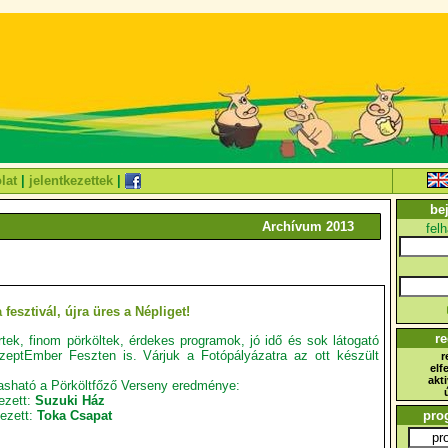
lat
|
jelentkezettek
|
be
Archívum 2013
fel
 fesztivál, újra üres a Népliget!
re
tek, finom pörköltek, érdekes programok, jó idő és sok látogató
SzeptEmber Feszten is. Várjuk a Fotópályázatra az ott készült
r
elf
akt
lvasható a Pörköltfőző Verseny eredménye:
ezett:
Suzuki Ház
yezett:
Toka Csapat
pro