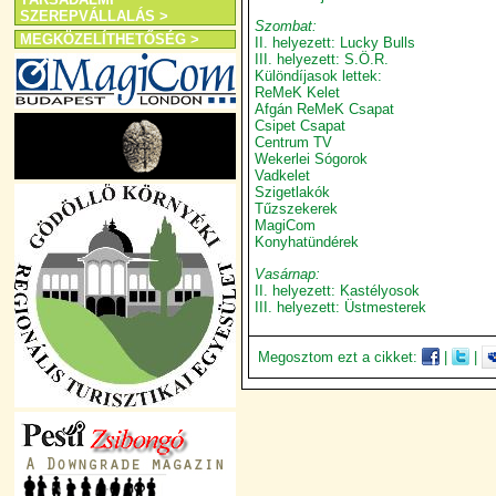
SZEREPVÁLLALÁS >
Szombat:
MEGKÖZELÍTHETŐSÉG >
II. helyezett: Lucky Bulls
III. helyezett: S.Ö.R.
Különdíjasok lettek:
ReMeK Kelet
Afgán ReMeK Csapat
Csipet Csapat
Centrum TV
Wekerlei Sógorok
Vadkelet
Szigetlakók
Tűzszekerek
MagiCom
Konyhatündérek
Vasárnap:
II. helyezett: Kastélyosok
III. helyezett: Üstmesterek
Megosztom ezt a cikket:
|
|