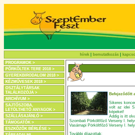
hírek
|
bemutatkozás
|
kapcso
PROGRAMOK >
PÖRKÖLTEK TERE 2018 >
GYEREKBIRODALOM 2018 >
KÉZMŰVESEK 2018 >
OSZTÁLYTÁRSAK
TALÁLKOZÓJA >
Befejeződőtt a
ARCHÍVUM >
Sikeres koncer
SAJTÓSZOBA,
volt az idei 
LETÖLTHETŐ ANYAGOK >
képeket!
SZÁLLÁSAJÁNLÓ >
Addig is itt o
Szombati Pörköltfőző Verseny I. hely
TÁMOGATÓK >
Vasárnapi Pörköltfőző Verseny I. hel
ESZKÖZÖK BÉRLÉSE >
További díjazottak:
TÁRSADALMI