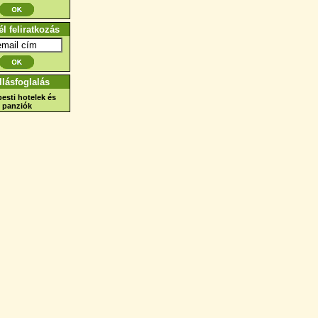
él feliratkozás
llásfoglalás
esti hotelek és
panziók