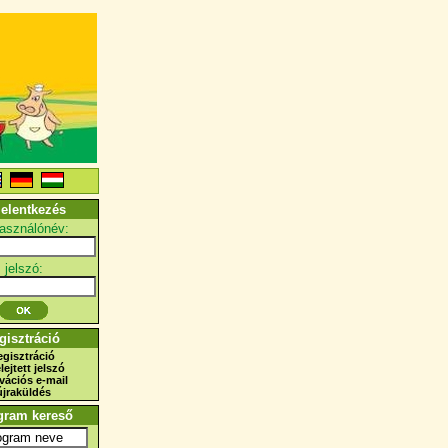
jelentkezés
használónév:
jelszó:
gisztráció
egisztráció
elejtett jelszó
ivációs e-mail
újraküldés
gram kereső