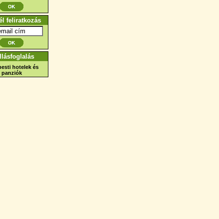
él feliratkozás
llásfoglalás
esti hotelek és
panziók