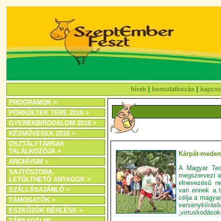
hírek
|
bemutatkozás
|
kapcso
PROGRAMOK >
PÖRKÖLTEK TERE 2018 >
GYEREKBIRODALOM 2018 >
KÉZMŰVESEK 2018 >
OSZTÁLYTÁRSAK
TALÁLKOZÓJA >
Kárpát-medenc
ARCHÍVUM >
A Magyar Tec
SAJTÓSZOBA,
megszervezi a
LETÖLTHETŐ ANYAGOK >
elnevezésű n
SZÁLLÁSAJÁNLÓ >
van ennek a 
célja a magyar
TÁMOGATÓK >
versenykiírásb
ESZKÖZÖK BÉRLÉSE >
„virtuskodások
TÁRSADALMI