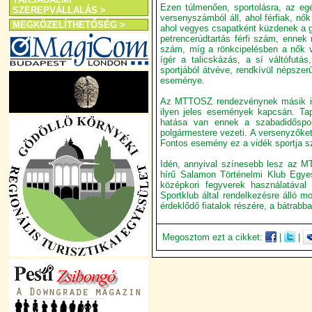
Ezen túlmenően, sportolásra, az e
SZEREPVÁLLALÁS >
versenyszámból áll, ahol férfiak, n
MEGKÖZELÍTHETŐSÉG >
ahol vegyes csapatként küzdenek a g
petrencerúdtartás férfi szám, ennek 
szám, míg a rönkcipelésben a nők 
ígér a talicskázás, a sí váltófutá
sportjából átvéve, rendkívül népsze
eseménye.
Az MTTOSZ rendezvénynek másik ige
ilyen jeles események kapcsán. Tapa
hatása van ennek a szabadidőspor
polgármestere vezeti. A versenyzőket
Fontos esemény ez a vidék sportja s
Idén, annyival színesebb lesz az MT
hírű Salamon Történelmi Klub Egye
középkori fegyverek használatáva
Sportklub által rendelkezésre álló 
érdeklődő fiatalok részére, a bátrabba
Megosztom ezt a cikket:
|
|