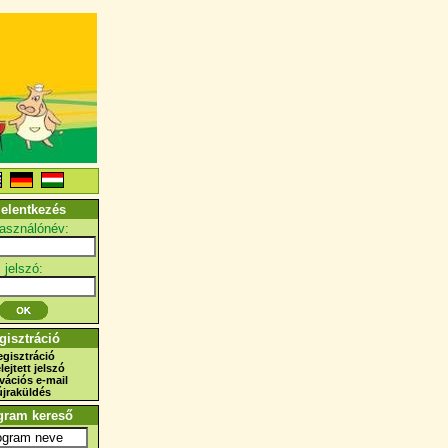
jelentkezés
használónév:
jelszó:
gisztráció
egisztráció
elejtett jelszó
ivációs e-mail
újraküldés
gram kereső