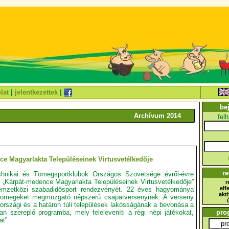
lat
|
jelentkezettek
|
be
Archívum 2014
fel
e Magyarlakta Településeinek Virtusvetélkedője
re
hnikai és Tömegsportklubok Országos Szövetsége évről-évre
 „Kárpát-medence Magyarlakta Településeinek Virtusvetélkedője”
r
elf
emzetközi szabadidősport rendezvényét. 22 éves hagyománya
akt
tömegeket megmozgató népszerű csapatversenynek. A verseny
országi és a határon túli települések lakósságának a bevonása a
an szereplő programba, mely feleleveníti a régi népi játékokat,
pro
at”.