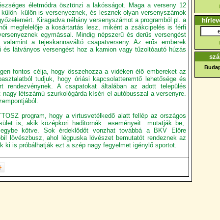
gészséges életmódra ösztönzi a lakósságot. Maga a verseny 12
ők külön- külön is versenyeznek, és lesznek olyan versenyszámok
yőzelemért. Kiragadva néhány versenyszámot a programból pl. a
hírlev
női megfelelője a kosártartás lesz, miként a zsákcipelés is férfi
versenyeznek egymással. Mindig népszerű és derűs versengést
s, valamint a tejeskannaváltó csapatverseny. Az erős emberek
rű és látványos versengést hoz a kamion vagy tűzoltóautó húzás
szá
Budap
n fontos célja, hogy összehozza a vidéken élő embereket az
sztalatból tudjuk, hogy óriási kapcsolatteremtő lehetősége és
t rendezvénynek. A csapatokat általában az adott település
 nagy létszámú szurkológárda kíséri el autóbusszal a versenyre.
zempontjából.
TOSZ program, hogy a virtusvetélkedő alatt fellép az országos
sület is, akik középkori haditornák eseményeit mutatják be,
l egybe kötve. Sok érdeklődőt vonzhat továbbá a BKV Előre
mobil lövészbusz, ahol légpuska lövészet bemutatót rendeznek az
k ki is próbálhatják ezt a szép nagy fegyelmet igénylő sportot.