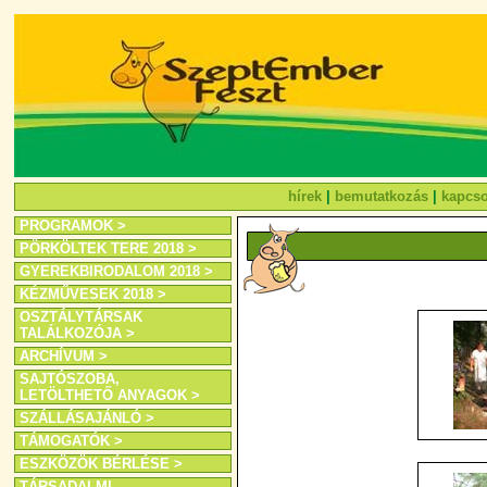
hírek
|
bemutatkozás
|
kapcso
PROGRAMOK >
PÖRKÖLTEK TERE 2018 >
GYEREKBIRODALOM 2018 >
KÉZMŰVESEK 2018 >
OSZTÁLYTÁRSAK
TALÁLKOZÓJA >
ARCHÍVUM >
SAJTÓSZOBA,
LETÖLTHETŐ ANYAGOK >
SZÁLLÁSAJÁNLÓ >
TÁMOGATÓK >
ESZKÖZÖK BÉRLÉSE >
TÁRSADALMI