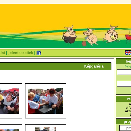
lat
|
jelentkezettek
|
be
Képgaléria
fel
re
r
elf
akt
pro