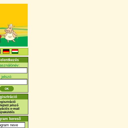
jelentkezés
használónév:
jelszó:
gisztráció
egisztráció
elejtett jelszó
ivációs e-mail
újraküldés
gram kereső