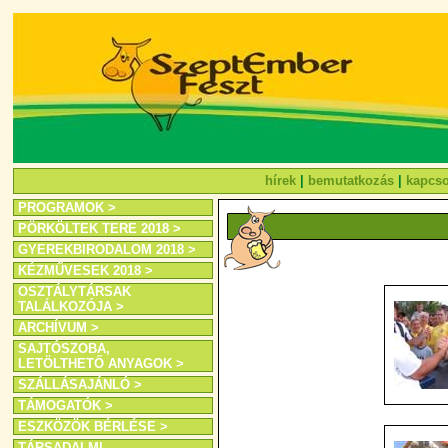
hírek
|
bemutatkozás
|
kapcso
PROGRAMOK >
PÖRKÖLTEK TERE 2018 >
GYEREKBIRODALOM 2018 >
KÉZMŰVESEK 2018 >
OSZTÁLYTÁRSAK
TALÁLKOZÓJA >
ARCHÍVUM >
SAJTÓSZOBA,
LETÖLTHETŐ ANYAGOK >
SZÁLLÁSAJÁNLÓ >
TÁMOGATÓK >
ESZKÖZÖK BÉRLÉSE >
TÁRSADALMI