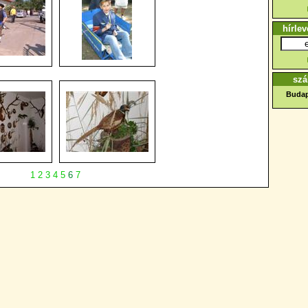
hírlev
szá
Budap
1
2
3
4
5
6
7