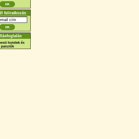
él feliratkozás
llásfoglalás
esti hotelek és
panziók