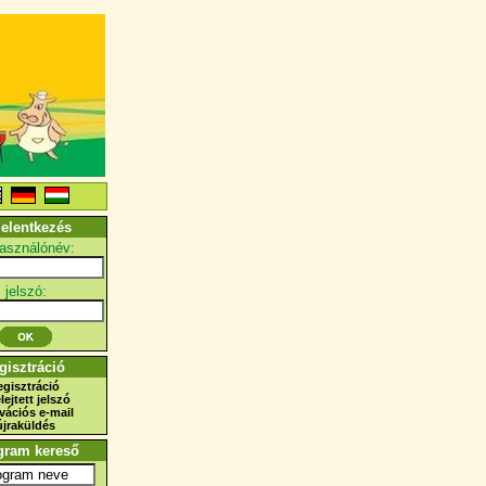
jelentkezés
használónév:
jelszó:
gisztráció
egisztráció
elejtett jelszó
ivációs e-mail
újraküldés
gram kereső