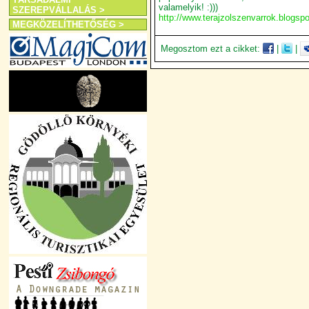
valamelyik! :)))
SZEREPVÁLLALÁS >
http://www.terajzolszenvarrok.blogspo
MEGKÖZELÍTHETŐSÉG >
Megosztom ezt a cikket:
|
|