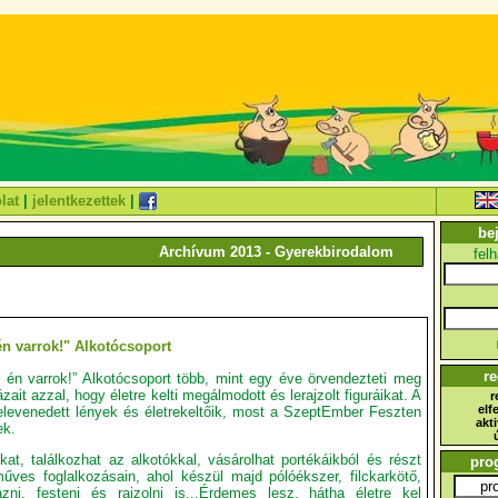
lat
|
jelentkezettek
|
be
Archívum 2013 - Gyerekbirodalom
fel
 én varrok!" Alkotócsoport
re
, én varrok!” Alkotócsoport több, mint egy éve örvendezteti meg
ait azzal, hogy életre kelti megálmodott és lerajzolt figuráikat. A
r
elf
elevenedett lények és életrekeltőik, most a SzeptEmber Feszten
akt
ek.
ukat, találkozhat az alkotókkal, vásárolhat portékáikból és részt
pro
ves foglalkozásain, ahol készül majd pólóékszer, filckarkötő,
ázni, festeni és rajzolni is...Érdemes lesz, hátha életre kel