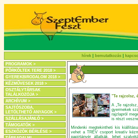
hírek
|
bemutatkozás
|
kapcso
PROGRAMOK >
PÖRKÖLTEK TERE 2018 >
GYEREKBIRODALOM 2018 >
KÉZMŰVESEK 2018 >
OSZTÁLYTÁRSAK
TALÁLKOZÓJA >
"Te rajzolsz,
ARCHÍVUM >
A „Te rajzolsz
SAJTÓSZOBA,
gyermekek száz
LETÖLTHETŐ ANYAGOK >
rajzlapról meg
SZÁLLÁSAJÁNLÓ >
is részt veszn
TÁMOGATÓK >
Mindenki megtekintheti kis kiállítás
ESZKÖZÖK BÉRLÉSE >
vehet a TRÉV csoport kreatív kézmű
papírtányér állatkák, lehet szalvét
TÁRSADALMI