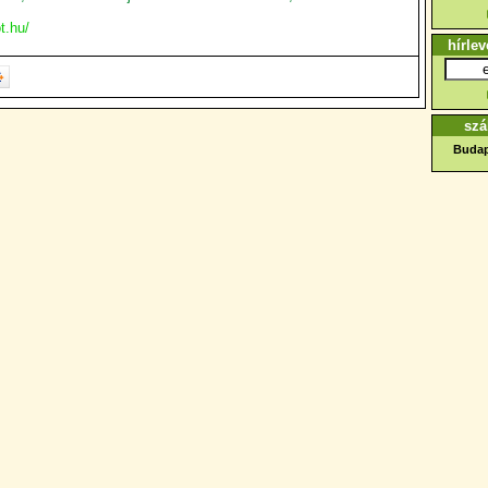
t.hu/
hírlev
szá
Budap