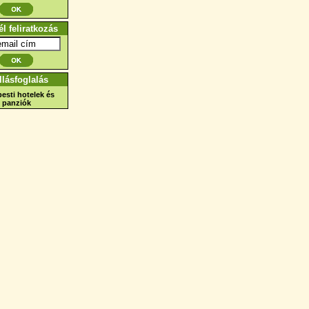
él feliratkozás
llásfoglalás
esti hotelek és
panziók