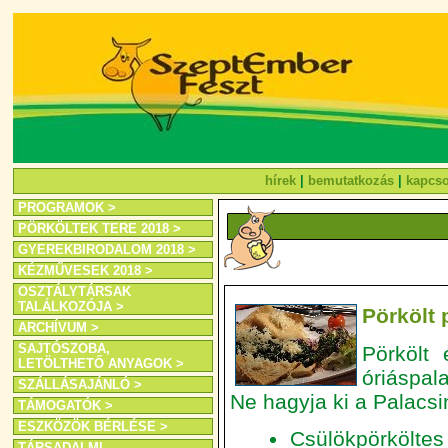
hírek
|
bemutatkozás
|
kapcso
PROGRAMOK >
PÖRKÖLTEK TERE 2018 >
GYEREKBIRODALOM 2018 >
KÉZMŰVESEK 2018 >
OSZTÁLYTÁRSAK
TALÁLKOZÓJA >
Pörkölt 
ARCHÍVUM >
SAJTÓSZOBA,
Pörkölt 
LETÖLTHETŐ ANYAGOK >
óriáspal
SZÁLLÁSAJÁNLÓ >
Ne hagyja ki a Palacsi
TÁMOGATÓK >
ESZKÖZÖK BÉRLÉSE >
Csülökpörköltes
TÁRSADALMI