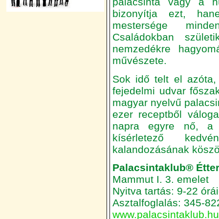
palacsinta vagy a h
bizonyítja ezt, ha
mestersége minden
Családokban szüle
nemzedékre hagyomá
művészete.
Sok idő telt el azóta
fejedelmi udvar fősza
magyar nyelvű palacsi
ezer receptből válog
napra egyre nő, a pa
kísérletező kedv
kalandozásának köszö
Palacsintaklub® Étte
Mammut I. 3. emelet
Nyitva tartás: 9-22 órá
Asztalfoglalás: 345-82
www.palacsintaklub.hu