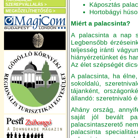
Káposztás palac
SZEREPVÁLLALÁS >
Hortobágyi húso
MEGKÖZELÍTHETŐSÉG >
Miért a palacsinta?
A palacsinta a nap s
Legbensőbb érzéseinket
teljesség iránti vágyu
hiányérzetünket és ha
Az élet szépségét dicsé
A palacsinta, ha élne
sokoldalú, szeretniva
tájanként, országonké
állandó: szeretnivaló é
Ahány ország, annyif
saját jól bevált p
palacsintaszerető ne
palacsinta specialit