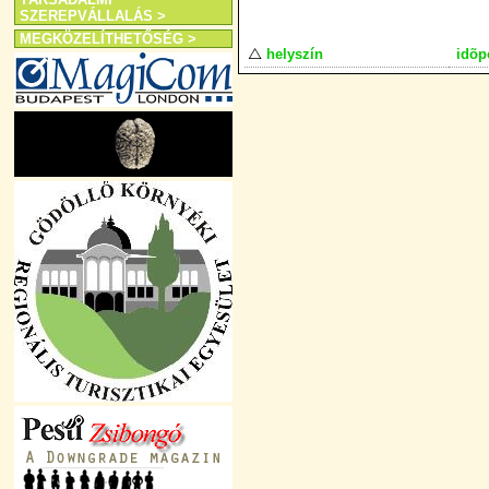
SZEREPVÁLLALÁS >
MEGKÖZELÍTHETŐSÉG >
helyszín
idõp