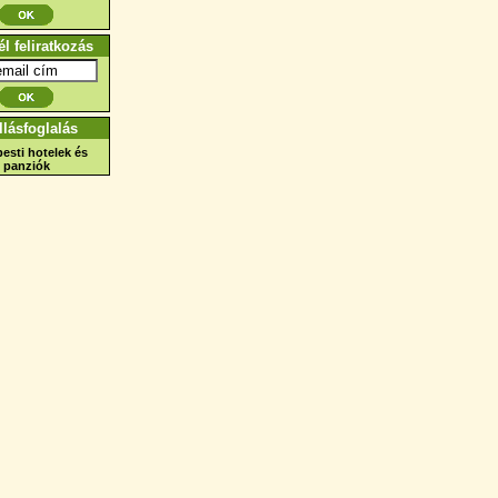
él feliratkozás
llásfoglalás
esti hotelek és
panziók