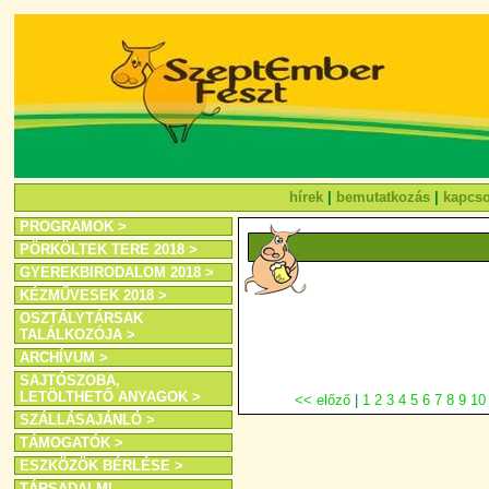
hírek
|
bemutatkozás
|
kapcso
PROGRAMOK >
PÖRKÖLTEK TERE 2018 >
GYEREKBIRODALOM 2018 >
KÉZMŰVESEK 2018 >
OSZTÁLYTÁRSAK
TALÁLKOZÓJA >
ARCHÍVUM >
SAJTÓSZOBA,
LETÖLTHETŐ ANYAGOK >
<< előző
|
1
2
3
4
5
6
7
8
9
10
SZÁLLÁSAJÁNLÓ >
TÁMOGATÓK >
ESZKÖZÖK BÉRLÉSE >
TÁRSADALMI