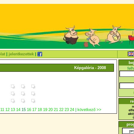
lat
|
jelentkezettek
|
be
Képgaléria - 2008
fel
re
r
11
12
13
14
15
16
17
18
19
20
21
22
23
24
|
következő >>
elf
akt
pro