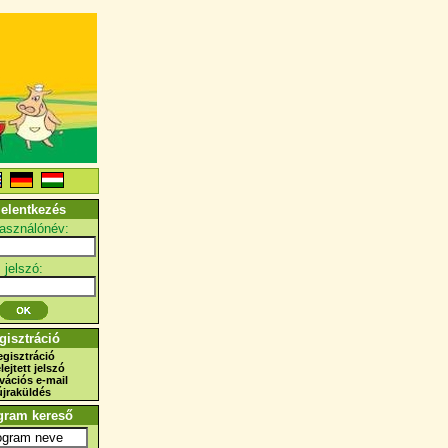
jelentkezés
használónév:
jelszó:
gisztráció
egisztráció
elejtett jelszó
ivációs e-mail
újraküldés
gram kereső