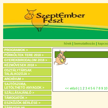
hírek
|
bemutatkozás
|
kapcso
PROGRAMOK >
PÖRKÖLTEK TERE 2018 >
GYEREKBIRODALOM 2018 >
KÉZMŰVESEK 2018 >
OSZTÁLYTÁRSAK
TALÁLKOZÓJA >
ARCHÍVUM >
SAJTÓSZOBA,
LETÖLTHETŐ ANYAGOK >
<< előző
|
1
2
3
4
5
6
7
8
9
10
SZÁLLÁSAJÁNLÓ >
TÁMOGATÓK >
ESZKÖZÖK BÉRLÉSE >
TÁRSADALMI